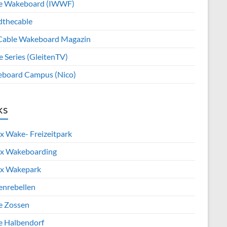
e Wakeboard (IWWF)
dthecable
Cable Wakeboard Magazin
e Series (GleitenTV)
board Campus (Nico)
ks
x Wake- Freizeitpark
x Wakeboarding
x Wakepark
enrebellen
e Zossen
e Halbendorf