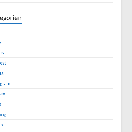
egorien
e
ps
est
ts
agram
ien
s
ing
in