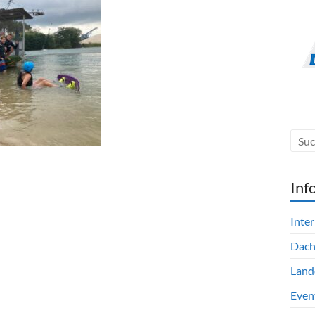
Inf
Inte
Dac
Land
Even