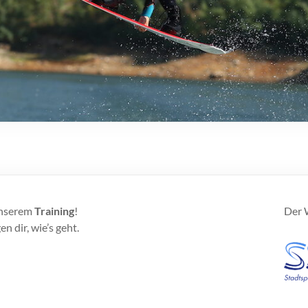
unserem
Training
!
Der W
n dir, wie’s geht.