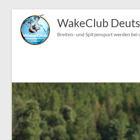
Zum
Inhalt
WakeClub Deutsc
springen
Breiten- und Spitzensport werden bei