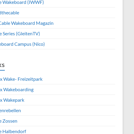
e Wakeboard (IWWF)
dthecable
Cable Wakeboard Magazin
e Series (GleitenTV)
board Campus (Nico)
ks
x Wake- Freizeitpark
x Wakeboarding
x Wakepark
enrebellen
e Zossen
e Halbendorf