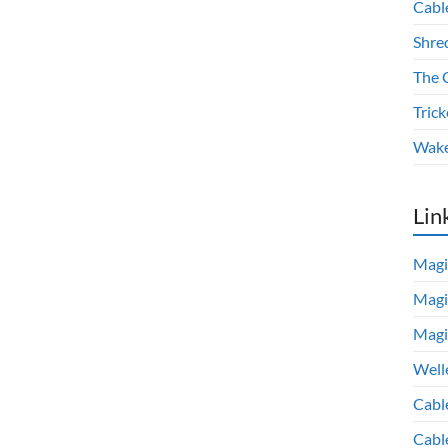
Cabl
Shre
The 
Trick
Wake
Lin
Magi
Magi
Magi
Well
Cabl
Cabl