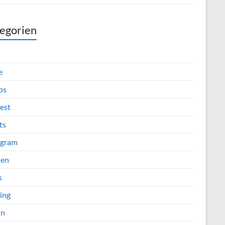
egorien
e
ps
est
ts
agram
ien
s
ing
in