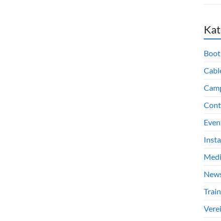
Kat
Boot
Cabl
Cam
Cont
Even
Inst
Med
New
Train
Vere