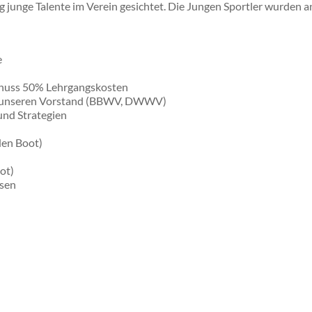
junge Talente im Verein gesichtet. Die Jungen Sportler wurden a
e
chuss 50% Lehrgangskosten
ch unseren Vorstand (BBWV, DWWV)
nd Strategien
den Boot)
ot)
ssen