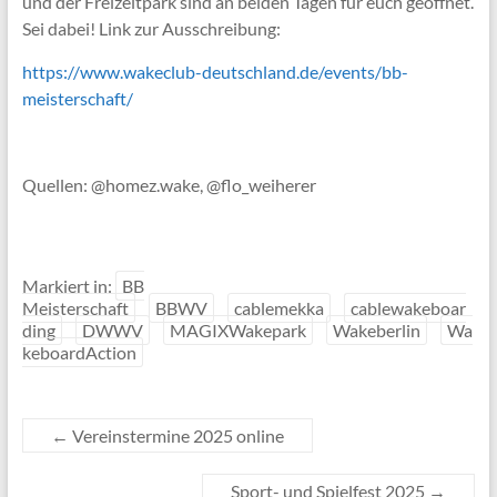
und der Freizeitpark sind an beiden Tagen für euch geöffnet.
Sei dabei! Link zur Ausschreibung:
https://www.wakeclub-deutschland.de/events/bb-
meisterschaft/
Quellen: @homez.wake, @flo_weiherer
Markiert in:
BB
Meisterschaft
BBWV
cablemekka
cablewakeboar
ding
DWWV
MAGIXWakepark
Wakeberlin
Wa
keboardAction
←
Vereinstermine 2025 online
Sport- und Spielfest 2025
→