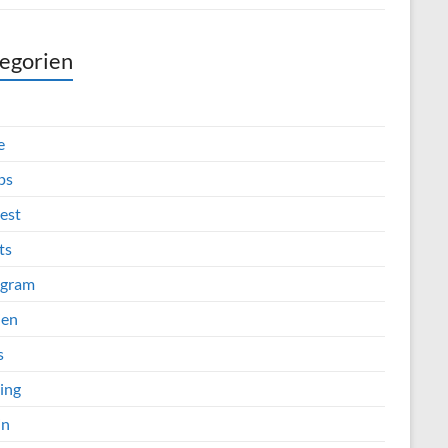
egorien
e
ps
est
ts
agram
ien
s
ing
in