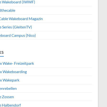
e Wakeboard (IWWF)
dthecable
Cable Wakeboard Magazin
e Series (GleitenTV)
board Campus (Nico)
ks
x Wake- Freizeitpark
x Wakeboarding
x Wakepark
enrebellen
e Zossen
e Halbendorf