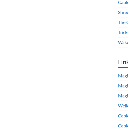
Cabl
Shre
The 
Trick
Wake
Lin
Magi
Magi
Magi
Well
Cabl
Cabl