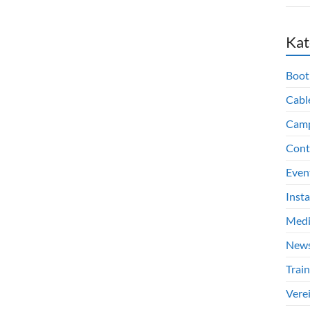
Kat
Boot
Cabl
Cam
Cont
Even
Inst
Med
New
Train
Vere