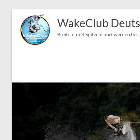
Zum
Inhalt
WakeClub Deutsc
springen
Breiten- und Spitzensport werden bei