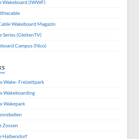
e Wakeboard (IWWF)
dthecable
Cable Wakeboard Magazin
e Series (GleitenTV)
board Campus (Nico)
ks
x Wake- Freizeitpark
x Wakeboarding
x Wakepark
enrebellen
e Zossen
e Halbendorf