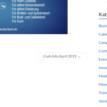
Kat
Boot
Cabl
Cam
Cont
Club Info April 2019
→
Even
Inst
Med
New
Train
Vere