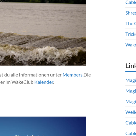
Cabl
Shre
The 
Trick
Wake
Lin
t du alle Informationen unter
Members.
Die
Magi
eder im WakeClub
Kalender
.
Magi
Magi
Well
Cabl
Cabl