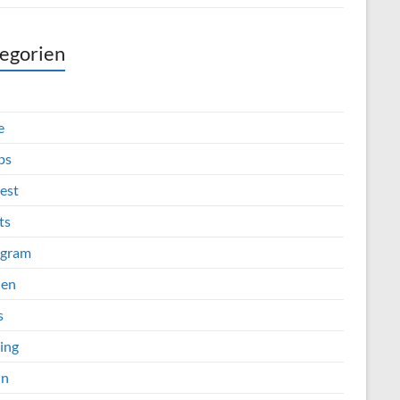
egorien
e
ps
est
ts
agram
ien
s
ing
in