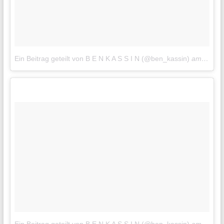
Ein Beitrag geteilt von B E N K A S S I N (@ben_kassin)
am
20. Ok