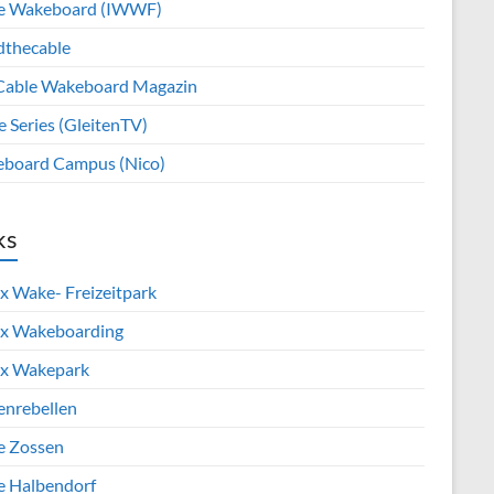
e Wakeboard (IWWF)
dthecable
Cable Wakeboard Magazin
e Series (GleitenTV)
board Campus (Nico)
ks
x Wake- Freizeitpark
x Wakeboarding
x Wakepark
enrebellen
e Zossen
e Halbendorf