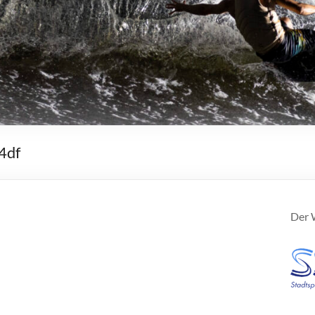
4df
Der W