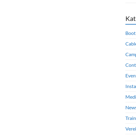
Kat
Boot
Cabl
Cam
Cont
Even
Inst
Med
New
Train
Vere