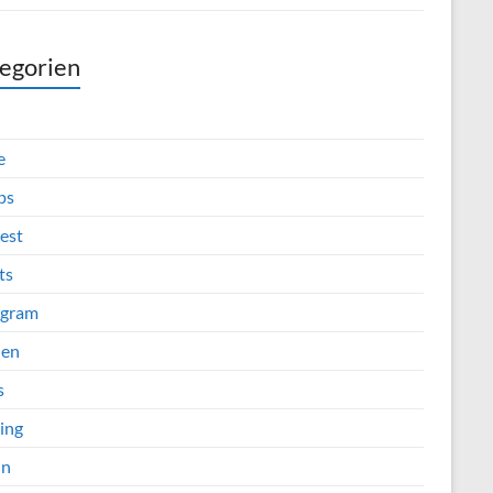
egorien
e
ps
est
ts
agram
ien
s
ing
in