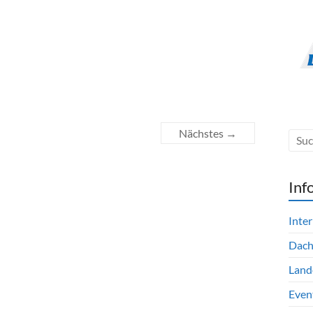
Nächstes →
Inf
Inte
Dac
Land
Even