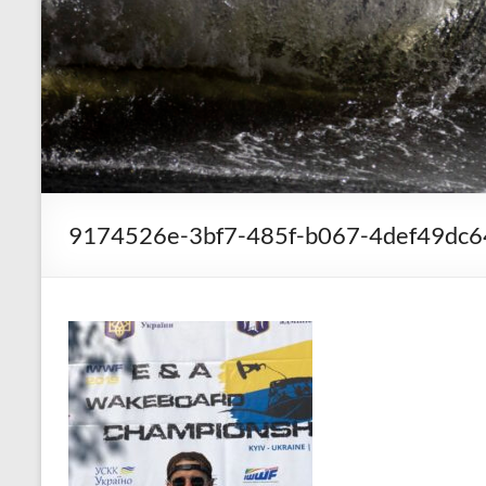
9174526e-3bf7-485f-b067-4def49dc6