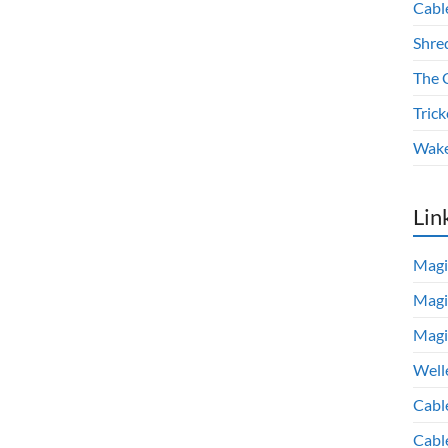
Cabl
Shre
The 
Trick
Wake
Lin
Magi
Magi
Magi
Well
Cabl
Cabl