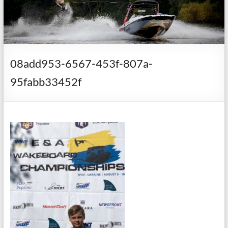
08add953-6567-453f-807a-
95fabb33452f