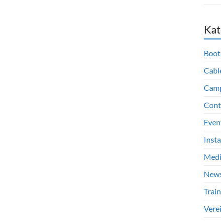
Kat
Boot
Cabl
Cam
Cont
Even
Inst
Med
New
Train
Vere