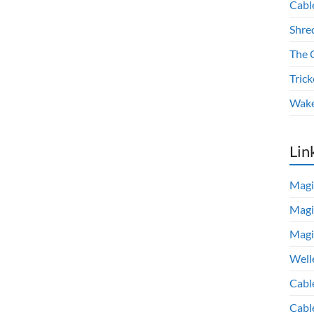
Cabl
Shre
The 
Trick
Wake
Lin
Magi
Magi
Magi
Well
Cabl
Cabl