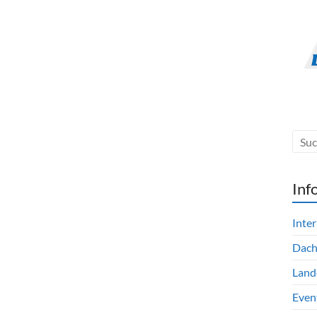
Inf
Inte
Dac
Land
Even