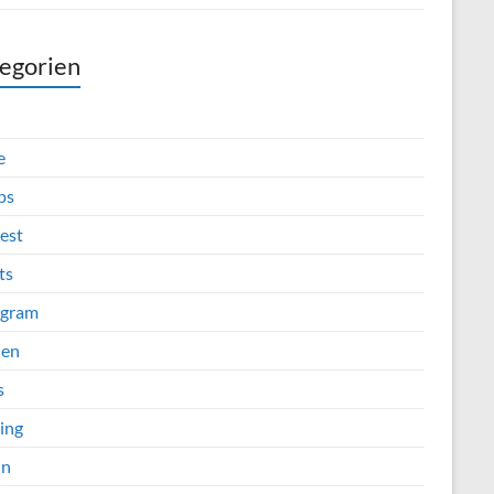
egorien
e
ps
est
ts
agram
ien
s
ing
in