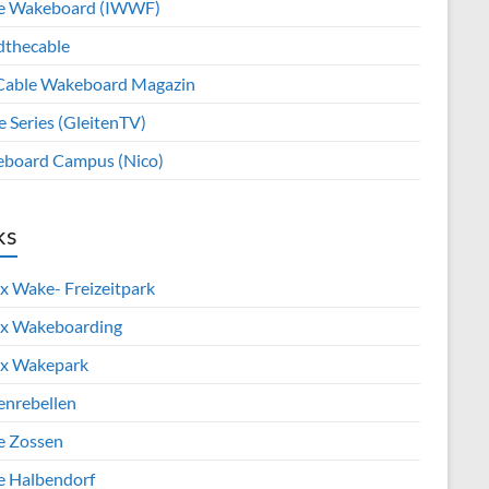
e Wakeboard (IWWF)
dthecable
Cable Wakeboard Magazin
e Series (GleitenTV)
board Campus (Nico)
ks
x Wake- Freizeitpark
x Wakeboarding
x Wakepark
enrebellen
e Zossen
e Halbendorf