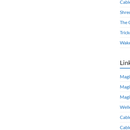
Cabl
Shre
The 
Trick
Wake
Lin
Magi
Magi
Magi
Well
Cabl
Cabl