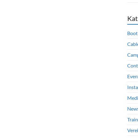
Kat
Boot
Cabl
Cam
Cont
Even
Inst
Med
New
Train
Vere