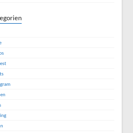
egorien
e
ps
est
ts
agram
ien
s
ing
in