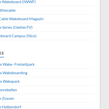
e Wakeboard (IWWF)
dthecable
Cable Wakeboard Magazin
e Series (GleitenTV)
board Campus (Nico)
ks
x Wake- Freizeitpark
x Wakeboarding
x Wakepark
enrebellen
e Zossen
e Halbendorf