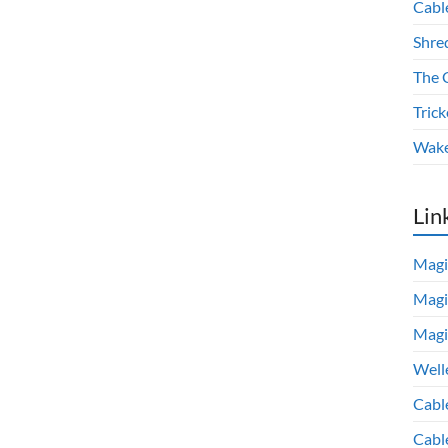
Cabl
Shre
The 
Trick
Wake
Lin
Magi
Magi
Magi
Well
Cabl
Cabl