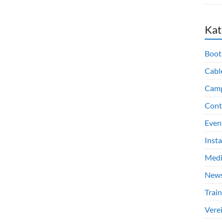
Kat
Boot
Cabl
Cam
Cont
Even
Inst
Med
New
Train
Vere