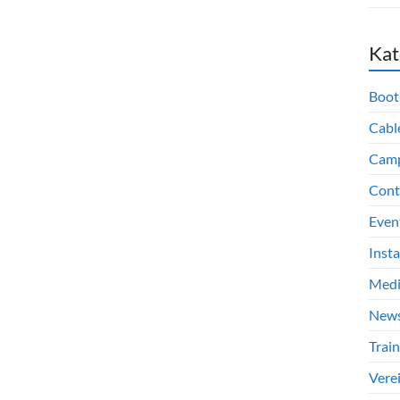
Kat
Boot
Cabl
Cam
Cont
Even
Inst
Med
New
Train
Vere