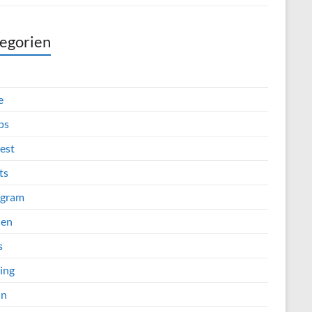
egorien
e
ps
est
ts
agram
ien
s
ing
in