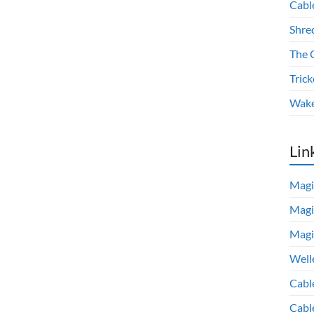
Cabl
Shre
The 
Trick
Wake
Lin
Magi
Magi
Magi
Well
Cabl
Cabl