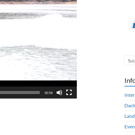
Inf
00:56
Inte
Dac
Land
Even