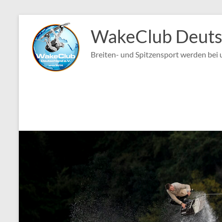
Zum
Inhalt
WakeClub Deutsc
springen
Breiten- und Spitzensport werden bei