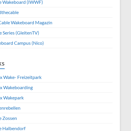
e Wakeboard (IWWF)
dthecable
Cable Wakeboard Magazin
e Series (GleitenTV)
board Campus (Nico)
ks
x Wake- Freizeitpark
x Wakeboarding
x Wakepark
enrebellen
e Zossen
e Halbendorf