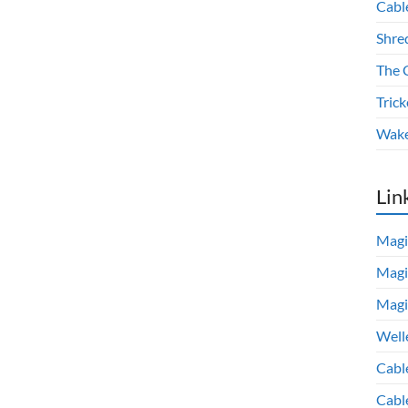
Cabl
Shre
The 
Trick
Wake
Lin
Magi
Magi
Magi
Well
Cabl
Cabl