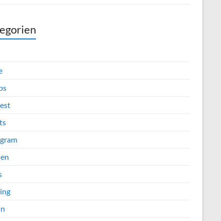
egorien
e
ps
est
ts
agram
ien
s
ing
in