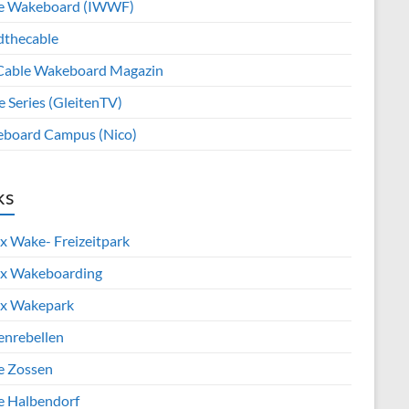
e Wakeboard (IWWF)
dthecable
Cable Wakeboard Magazin
e Series (GleitenTV)
board Campus (Nico)
ks
x Wake- Freizeitpark
x Wakeboarding
x Wakepark
enrebellen
e Zossen
e Halbendorf