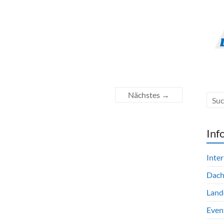
Nächstes →
Inf
Inte
Dac
Land
Even