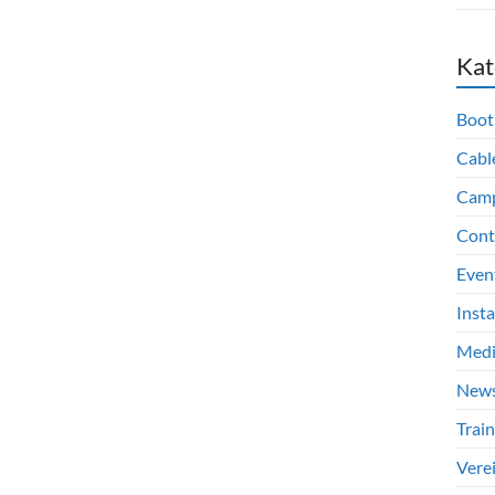
Kat
Boot
Cabl
Cam
Cont
Even
Inst
Med
New
Train
Vere