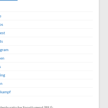
e
ps
est
ts
agram
ien
s
ing
in
tkampf
denburgische Sportjugend (BSJ):