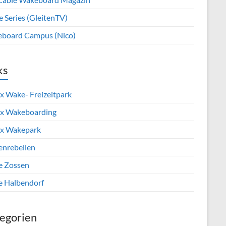
e Series (GleitenTV)
board Campus (Nico)
ks
x Wake- Freizeitpark
x Wakeboarding
x Wakepark
enrebellen
e Zossen
e Halbendorf
egorien