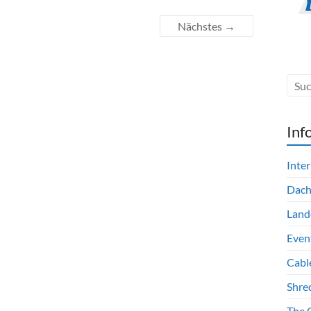
Nächstes →
Inf
Inte
Dac
Land
Even
Cabl
Shre
The 