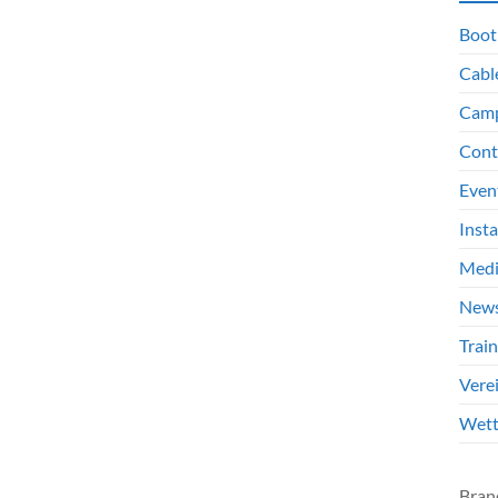
Boot
Cabl
Cam
Cont
Even
Inst
Med
New
Train
Vere
Wet
Bran