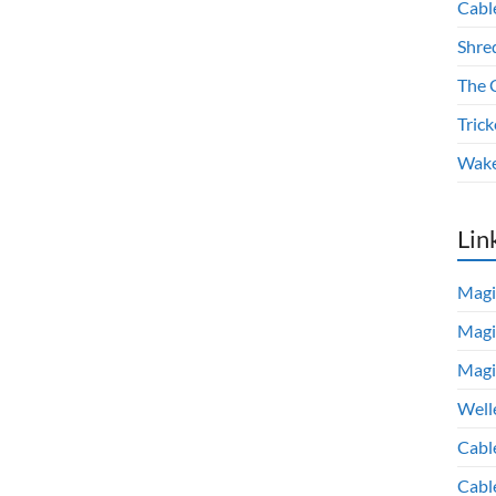
Cabl
Shre
The 
Trick
Wake
Lin
Magi
Magi
Magi
Well
Cabl
Cabl