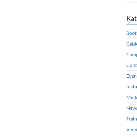
Kat
Boot
Cabl
Cam
Cont
Even
Inst
Med
New
Train
Vere