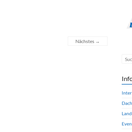
Nächstes →
Inf
Inte
Dac
Land
Even