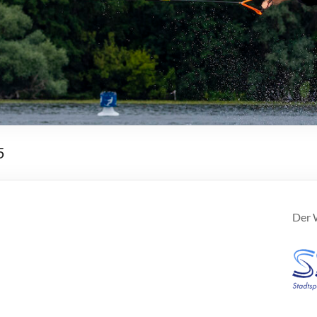
5
Der W