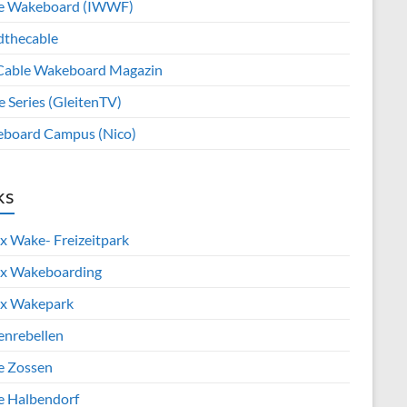
e Wakeboard (IWWF)
dthecable
Cable Wakeboard Magazin
e Series (GleitenTV)
board Campus (Nico)
ks
x Wake- Freizeitpark
x Wakeboarding
x Wakepark
enrebellen
e Zossen
e Halbendorf