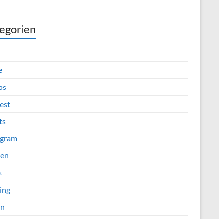
egorien
e
ps
est
ts
agram
ien
s
ing
in