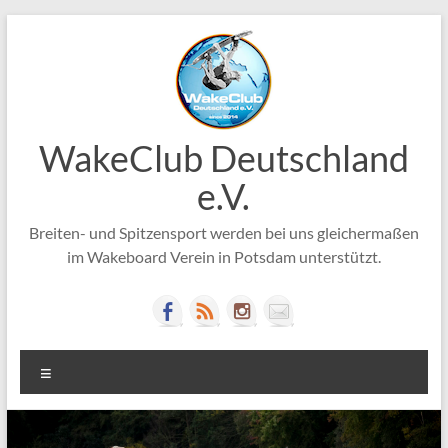
Zum
Inhalt
springen
WakeClub Deutschland
e.V.
Breiten- und Spitzensport werden bei uns gleichermaßen
im Wakeboard Verein in Potsdam unterstützt.
Menü