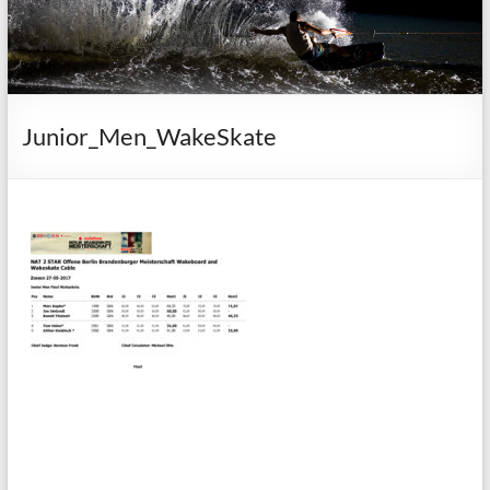
Junior_Men_WakeSkate