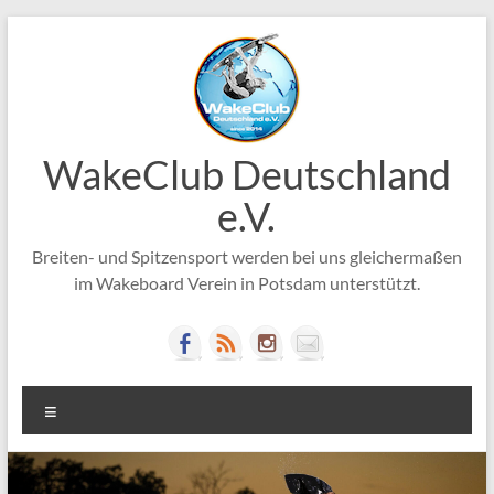
Zum
Inhalt
springen
WakeClub Deutschland
e.V.
Breiten- und Spitzensport werden bei uns gleichermaßen
im Wakeboard Verein in Potsdam unterstützt.
Menü