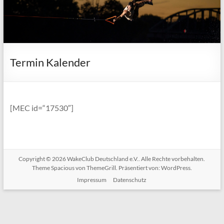
Termin Kalender
[MEC id=“17530″]
Copyright © 2026
WakeClub Deutschland e.V.
. Alle Rechte vorbehalten.
Theme
Spacious
von ThemeGrill. Präsentiert von:
WordPress
.
Impressum
Datenschutz