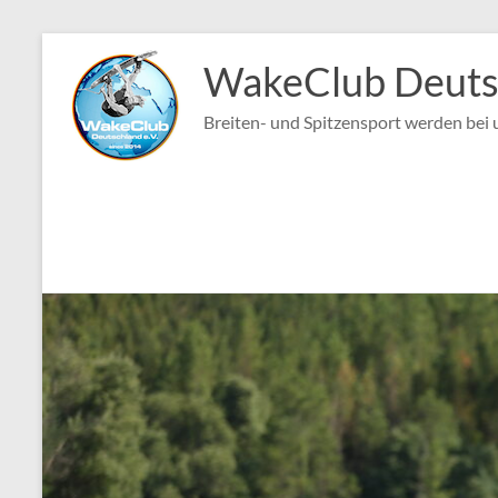
Zum
Inhalt
WakeClub Deutsc
springen
Breiten- und Spitzensport werden bei