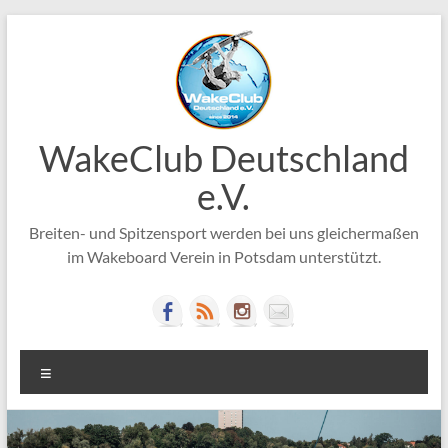
Zum
Inhalt
springen
WakeClub Deutschland
e.V.
Breiten- und Spitzensport werden bei uns gleichermaßen
im Wakeboard Verein in Potsdam unterstützt.
Menü